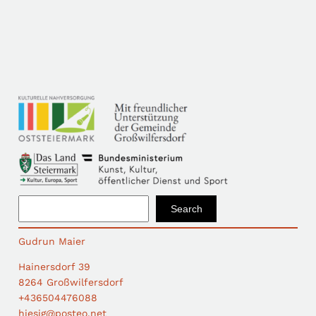
S
Search
e
a
Gudrun Maier
r
c
Hainersdorf 39
h
8264 Großwilfersdorf
+436504476088
hiesig@posteo.net