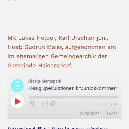
”
Mit Lukas Holper, Karl Urschler jun.,
Host: Gudrun Maier, aufgenommen am
im ehemaligen Gemeindearchiv der
Gemeinde Hainersdorf.
Hiesig-Memopark
Hiesig Spekulationen 1: “Zurückkommen”
P
1x
00:00
/
51:14
R
F
l
e
a
a
SUBSCRIBE
SHARE
w
s
y
i
t
E
n
F
p
d
o