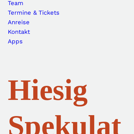
Team
Termine & Tickets
Anreise
Kontakt
Apps
Hiesig
Spekulat