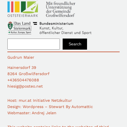
S
Search
e
a
Gudrun Maier
r
c
Hainersdorf 39
h
8264 Großwilfersdorf
+436504476088
hiesig@posteo.net
Host: mur.at Initiative Netzkultur
Design: Wordpress – Stewart By Automattic
Webmaster: Andrej Jelen
This website contains links to the websites of third